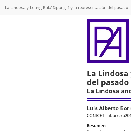
Volver
La Lindosa y Leang Bulu‘ Sipong 4 y la representación del pasado
a
los
detalles
del
artículo