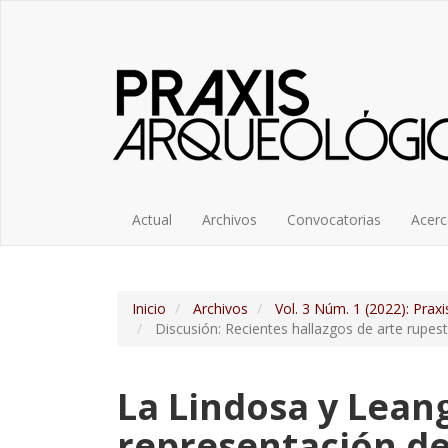
##plugins.themes.bootstrap3.accessible_menu.label##
##plugins.themes.bootstrap3.accessible_menu.main_navigatio
##plugins.themes.bootstrap3.accessible_menu.main_content#
##plugins.themes.bootstrap3.accessible_menu.sidebar##
Actual
Archivos
Convocatorias
Acer
Inicio
Archivos
Vol. 3 Núm. 1 (2022): Prax
Discusión: Recientes hallazgos de arte rupest
La Lindosa y Leang
representación de