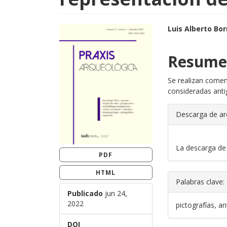
##plugins.themes.boot
##plugi
Luis Alberto Bor
Resume
Se realizan comen
consideradas anti
Descarga de ar
Descargas
La descarga de 
PDF
HTML
Palabras clave:
Publicado
jun 24,
2022
pictografías, a
DOI