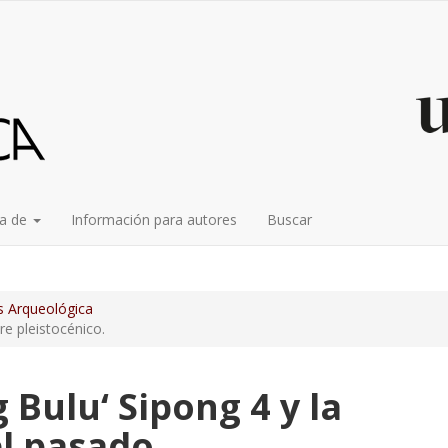
n##
#
ca de
Información para autores
Buscar
is Arqueológica
re pleistocénico.
 Bulu‘ Sipong 4 y la
l pasado