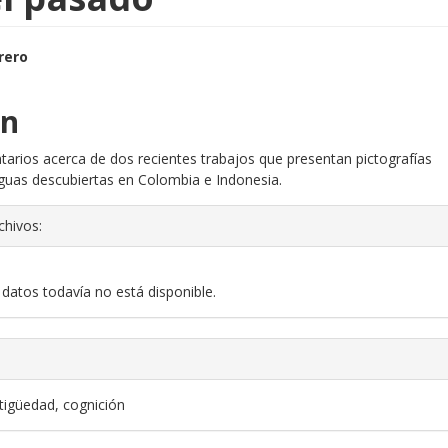
strap3.article.sidebar##
ns.themes.bootstrap3.article
rero
n
tarios acerca de dos recientes trabajos que presentan pictografías
guas descubiertas en Colombia e Indonesia.
chivos:
datos todavía no está disponible.
ntigüedad, cognición