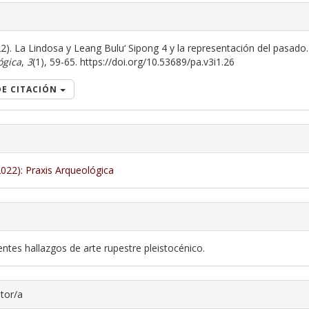
ns.themes.bootstrap3.article.d
22). La Lindosa y Leang Bulu‘ Sipong 4 y la representación del pasado.
ógica
,
3
(1), 59-65. https://doi.org/10.53689/pa.v3i1.26
E CITACIÓN
2022): Praxis Arqueológica
entes hallazgos de arte rupestre pleistocénico.
utor/a