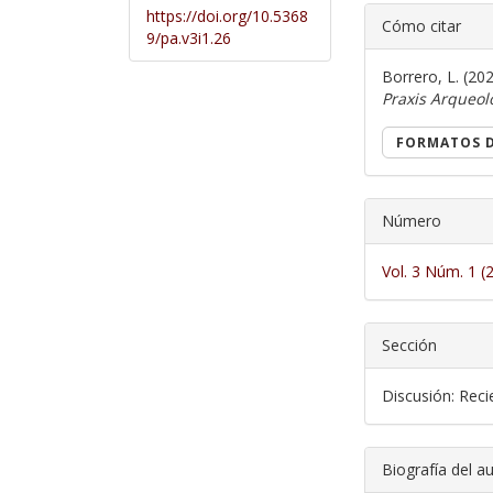
##plugi
https://doi.org/10.5368
Cómo citar
9/pa.v3i1.26
Borrero, L. (20
Praxis Arqueol
FORMATOS D
Número
Vol. 3 Núm. 1 (
Sección
Discusión: Reci
Biografía del a