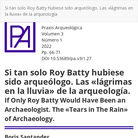
Volver
Si tan solo Roy Batty hubiese sido arqueólogo. Las «lágrimas en
a
la lluvia» de la arqueología
los
detalles
del
artículo