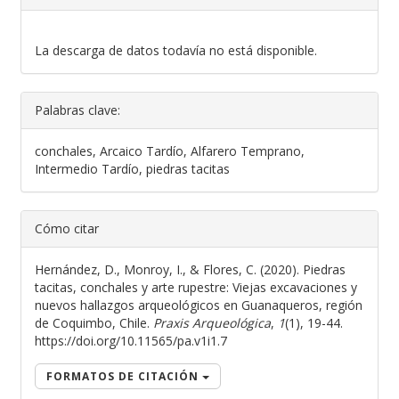
Descargas
La descarga de datos todavía no está disponible.
Palabras clave:
conchales, Arcaico Tardío, Alfarero Temprano,
Intermedio Tardío, piedras tacitas
##plugins.themes.bootstrap3
Cómo citar
Hernández, D., Monroy, I., & Flores, C. (2020). Piedras
tacitas, conchales y arte rupestre: Viejas excavaciones y
nuevos hallazgos arqueológicos en Guanaqueros, región
de Coquimbo, Chile.
Praxis Arqueológica
,
1
(1), 19-44.
https://doi.org/10.11565/pa.v1i1.7
FORMATOS DE CITACIÓN