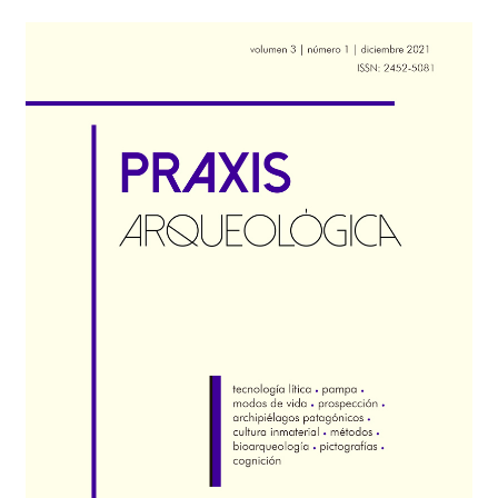
##plugins.themes.bootstrap3